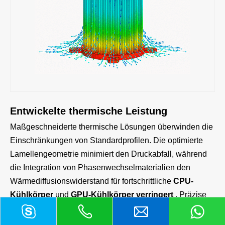
Entwickelte thermische Leistung
Maßgeschneiderte thermische Lösungen überwinden die
Einschränkungen von Standardprofilen. Die optimierte
Lamellengeometrie minimiert den Druckabfall, während
die Integration von Phasenwechselmaterialien den
Wärmediffusionswiderstand für fortschrittliche
CPU-
Kühlkörper
und
GPU-Kühlkörper verringert
. Präzise
CNC-Bearbeitung sorgt für exakte
Holen Sie sich jetzt ein Angebot
Montagelochtoleranzen für eine sichere