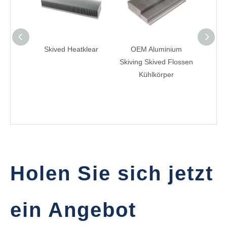
Skived Heatklear
OEM Aluminium
Hoc
Skiving Skived Flossen
Alumi
Kühlkörper
Floss
Holen Sie sich jetzt
ein Angebot